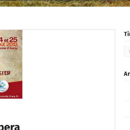
T
Rec
Ar
pera